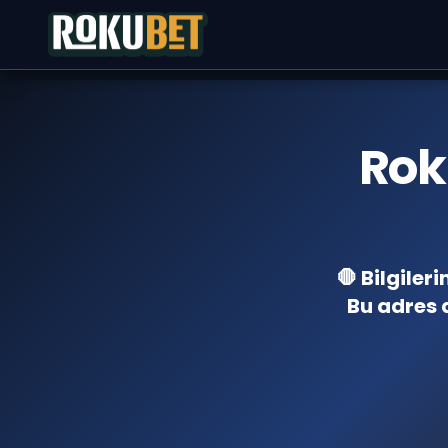
Rok
🛑 Bilgile
Bu adres 