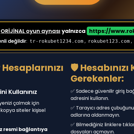
n
ORİJİNAL oyun aynası
yalnızca
https://www.ro
nli değildir
:
,
,
tr-rokubet1234.com
rokubet123.com
r Hesaplarınızı
🛡️ Hesabınız
Gerekenler:
ni Kullanınız
✅ Sadece güvenilir giriş b
adresini kullanın.
yenizi çalmak için
✅ Tarayıcı adres çubuğunu 
kopya siteler kişisel
adlarına aldanmayın.
✅ Bilmediğiniz linklere tı
ız resmi bağlantıya
dosyaları açmayın.